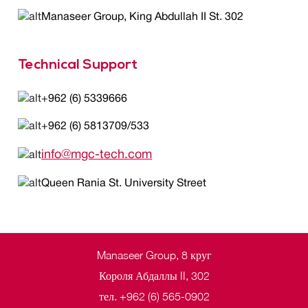
Manaseer Group, King Abdullah II St. 302
Technical Support
+962 (6) 5339666
+962 (6) 5813709/533
info@mgc-tech.com
Queen Rania St. University Street
Manaseer Group, 8 круг
Короля Абдаллы II, 302
тел. +962 (6) 565-0902